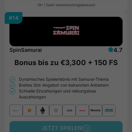
18+ | Spiel verantwortungsbewusst
#14
4.7
SpinSamurai
Bonus bis zu
€3,300
+
150 FS
Dynamisches Spielerlebnis mit Samurai-Thema
Breites Slot-Angebot von bekannten Anbietern
Schnelle Einzahlungen und reibungslose
Auszahlungen
JETZT SPIELEN!