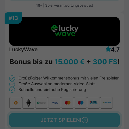
18+ | Spiel verantwortungsbewusst
#13
4.7
LuckyWave
Bonus bis zu
15.000 €
+
300 FS
!
Großzügiger Willkommensbonus mit vielen Freispielen
Große Auswahl an modernen Video-Slots
Schnelle und einfache Registrierung
JETZT SPIELEN!