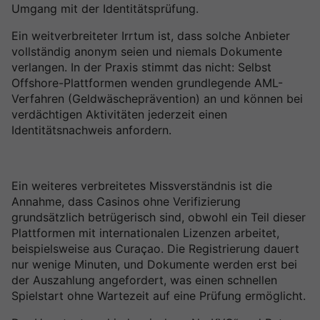
Umgang mit der Identitätsprüfung.
Ein weitverbreiteter Irrtum ist, dass solche Anbieter
vollständig anonym seien und niemals Dokumente
verlangen. In der Praxis stimmt das nicht: Selbst
Offshore-Plattformen wenden grundlegende AML-
Verfahren (Geldwäscheprävention) an und können bei
verdächtigen Aktivitäten jederzeit einen
Identitätsnachweis anfordern.
Ein weiteres verbreitetes Missverständnis ist die
Annahme, dass Casinos ohne Verifizierung
grundsätzlich betrügerisch sind, obwohl ein Teil dieser
Plattformen mit internationalen Lizenzen arbeitet,
beispielsweise aus Curaçao. Die Registrierung dauert
nur wenige Minuten, und Dokumente werden erst bei
der Auszahlung angefordert, was einen schnellen
Spielstart ohne Wartezeit auf eine Prüfung ermöglicht.