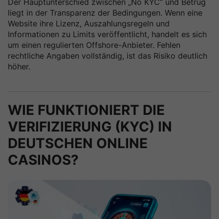
Der Hauptunterschied zwischen „No KYC“ und Betrug
liegt in der Transparenz der Bedingungen. Wenn eine
Website ihre Lizenz, Auszahlungsregeln und
Informationen zu Limits veröffentlicht, handelt es sich
um einen regulierten Offshore-Anbieter. Fehlen
rechtliche Angaben vollständig, ist das Risiko deutlich
höher.
WIE FUNKTIONIERT DIE
VERIFIZIERUNG (KYC) IN
DEUTSCHEN ONLINE
CASINOS?