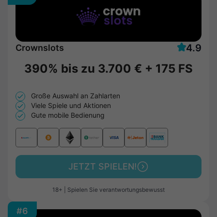
4.9
Crownslots
390% bis zu
3.700 €
+
175 FS
Große Auswahl an Zahlarten
Viele Spiele und Aktionen
Gute mobile Bedienung
JETZT SPIELEN!
18+ | Spielen Sie verantwortungsbewusst
#6