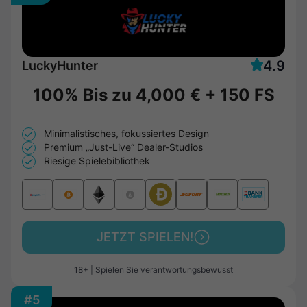
4.9
LuckyHunter
100% Bis zu
4,000 €
+
150 FS
Minimalistisches, fokussiertes Design
Premium „Just-Live“ Dealer-Studios
Riesige Spielebibliothek
JETZT SPIELEN!
18+ | Spielen Sie verantwortungsbewusst
#5