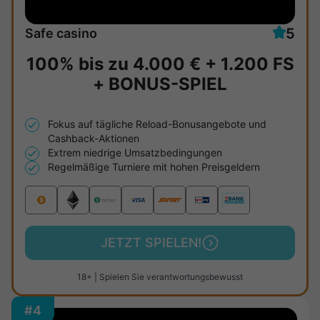
5
Safe casino
100% bis zu
4.000 €
+
1.200 FS
+
BONUS-SPIEL
Fokus auf tägliche Reload-Bonusangebote und
Cashback-Aktionen
Extrem niedrige Umsatzbedingungen
Regelmäßige Turniere mit hohen Preisgeldern
JETZT SPIELEN!
18+ | Spielen Sie verantwortungsbewusst
#4