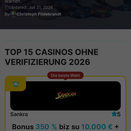
warten.
Updated: Juli 31, 2026
By
Christoph Fildebrandt
TOP 15 CASINOS OHNE
VERIFIZIERUNG 2026
Die beste Wahl
5
Sankra
Bonus
350 %
biz su
10.000 €
+