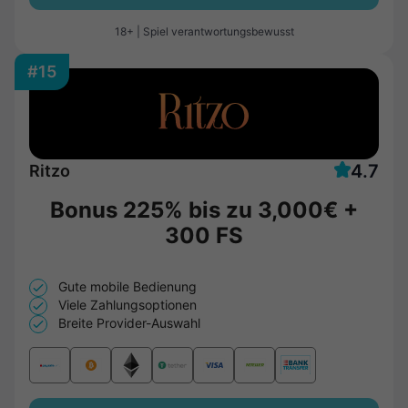
18+ | Spiel verantwortungsbewusst
#15
4.7
Ritzo
Bonus 225% bis zu
3,000€
+
300 FS
Gute mobile Bedienung
Viele Zahlungsoptionen
Breite Provider-Auswahl