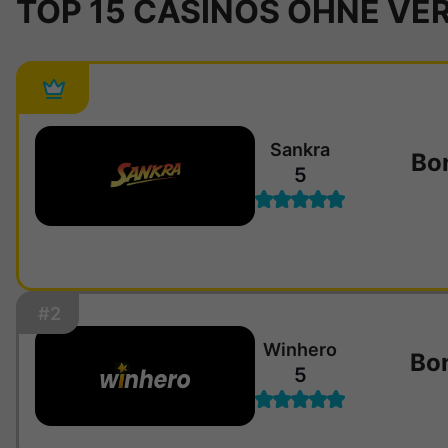
TOP 15 CASINOS OHNE VER
Sankra
Bo
5
#2
Winhero
Bo
5