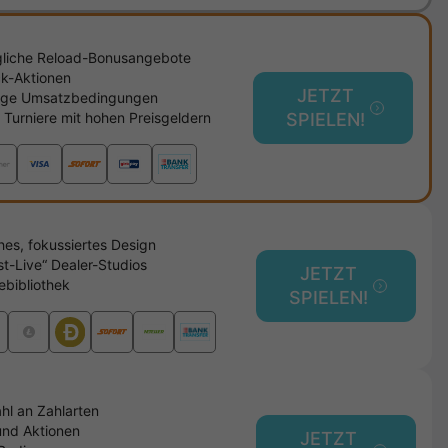
gliche Reload-Bonusangebote
k-Aktionen
JETZT
rige Umsatzbedingungen
Turniere mit hohen Preisgeldern
SPIELEN!
hes, fokussiertes Design
t-Live“ Dealer-Studios
JETZT
ebibliothek
SPIELEN!
l an Zahlarten
 und Aktionen
JETZT