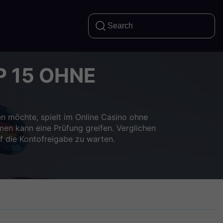
P 15 OHNE
n möchte, spielt im Online Casino ohne
en kann eine Prüfung greifen. Verglichen
 die Kontofreigabe zu warten.