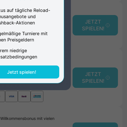
us auf tägliche Reload-
iele verfügbar
nusangebote und
bile Nutzung
JETZT
shback-Aktionen
lungswege
SPIELEN!
elmäßige Turniere mit
en Preisgeldern
rem niedrige
satzbedingungen
 Spieleportfolio mit über 18.000
Jetzt spielen!
 Premium-Sportwettenbereich.
JETZT
de Krypto-Unterstützung mit
SPIELEN!
nsfers.
Willkommensbonus mit vielen