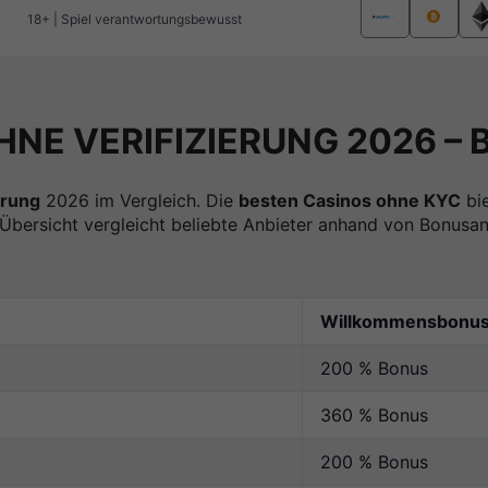
18+ | Spiel verantwortungsbewusst
HNE VERIFIZIERUNG 2026 –
erung
2026 im Vergleich. Die
besten Casinos ohne KYC
bie
 Übersicht vergleicht beliebte Anbieter anhand von Bonusan
Willkommensbonu
200 % Bonus
360 % Bonus
200 % Bonus