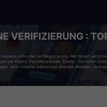
E VERIFIZIERUNG : TO
Ausweis schon bei der Registrierung. Wer darauf verzichte
ym per Krypto, Paysafecard oder Trustly – bei hohen Summ
en. Jetzt Anbieter wählen und Gewinne abheben, ohne auf