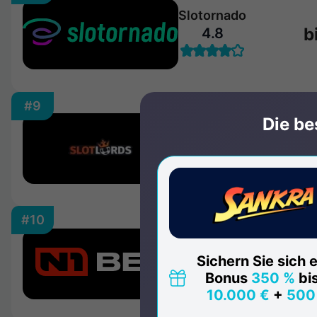
Slotornado
b
4.8
#9
Die be
Slotlords
10
4.8
#10
N1BET
Bo
Sichern Sie sich 
4.8
Bonus
350 %
bis
10.000 €
+
500