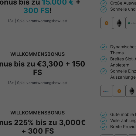
onus bis zu
15.000 €
+
Große Auswa
300 FS
!
Schnelle und
18+ | Spiel verantwortungsbewusst
Dynamisches 
Thema
WILLKOMMENSBONUS
Breites Slot
nus bis zu
€3,300
+
150
Anbietern
FS
Schnelle Ein
Auszahlunge
18+ | Spiel verantwortungsbewusst
WILLKOMMENSBONUS
Gute mobile
Viele Zahlun
nus 225% bis zu
3,000€
Breite Provi
+
300 FS